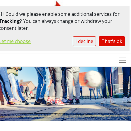
Hi! Could we please enable some additional services for
Tracking
? You can always change or withdraw your
Samen zorg voor
consent later.
elkaar
Let me choose
I decline
That's ok
Togg