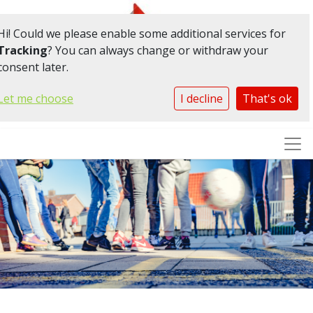
Hi! Could we please enable some additional services for
Tracking
? You can always change or withdraw your
Samen zorg voor
consent later.
elkaar
Let me choose
I decline
That's ok
Togg