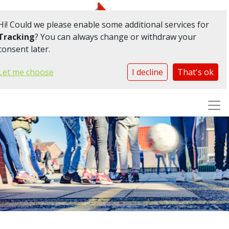
Hi! Could we please enable some additional services for
Tracking
? You can always change or withdraw your
Samen zorg voor
consent later.
elkaar
Let me choose
I decline
That's ok
Togg