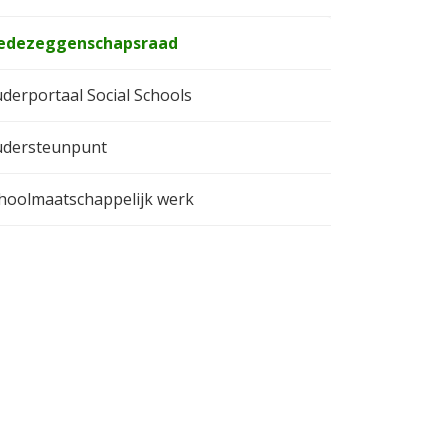
edezeggenschapsraad
derportaal Social Schools
dersteunpunt
hoolmaatschappelijk werk