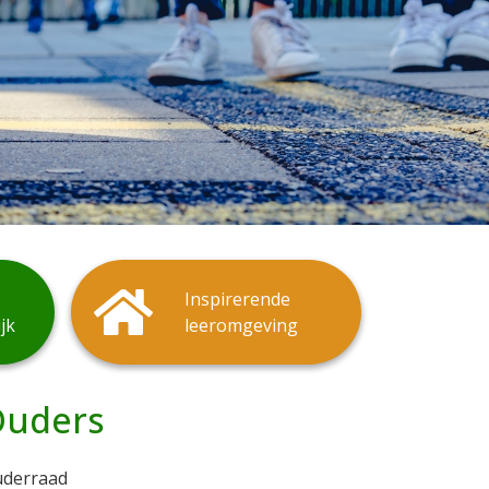
Inspirerende
jk
leeromgeving
Ouders
derraad