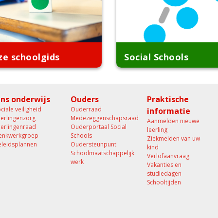
ze schoolgids
Social Schools
ns onderwijs
Ouders
Praktische
ciale veiligheid
Ouderraad
informatie
eerlingenzorg
Medezeggenschapsraad
Aanmelden nieuwe
eerlingenraad
Ouderportaal Social
leerling
enkwerkgroep
Schools
Ziekmelden van uw
eleidsplannen
Oudersteunpunt
kind
Schoolmaatschappelijk
Verlofaanvraag
werk
Vakanties en
studiedagen
Schooltijden