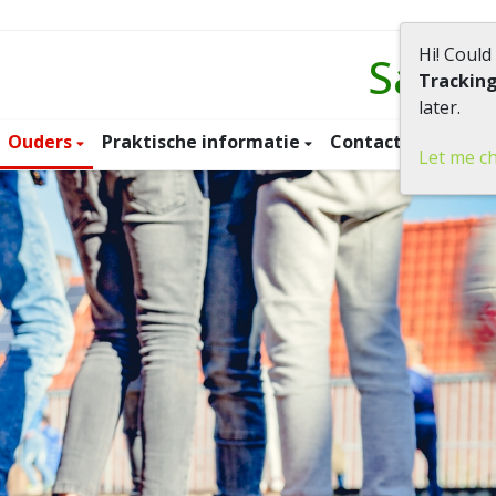
Hi! Could
Samen
Trackin
later.
Ouders
Praktische informatie
Contact
Let me c