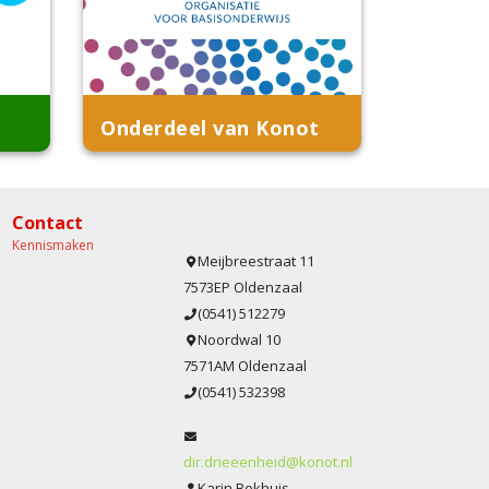
Onderdeel van Konot
Contact
Kennismaken
Meijbreestraat 11
7573EP Oldenzaal
(0541) 512279
Noordwal 10
7571AM Oldenzaal
(0541) 532398
dir.drieeenheid@konot.nl
Karin Bekhuis