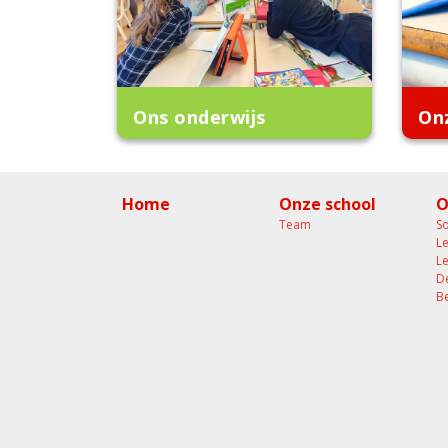
Ons onderwijs
On
Home
Onze school
O
Team
So
L
L
D
B