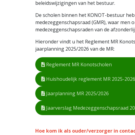
beleidswijzigingen van het bestuur.
De scholen binnen het KONOT-bestuur heb
medezeggenschapsraad (GMR), waar men on
medezeggenschapsraden van de afzonderlijke
Hieronder vindt u het Reglement MR Konots
jaarplanning 2025/2026 van de MR:
Reglement MR Konotscholen
Huishoudelijk reglement MR 2025-202
Jaarplanning MR 2025/2026
Jaarverslag Medezeggenschapsraad 20
Hoe kom ik als ouder/verzorger in conta