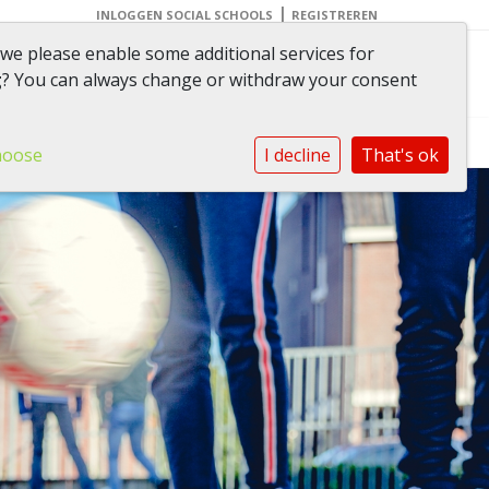
|
INLOGGEN SOCIAL SCHOOLS
REGISTREREN
 we please enable some additional services for
 zorg voor elkaar
g
? You can always change or withdraw your consent
AVG
hoose
I decline
That's ok